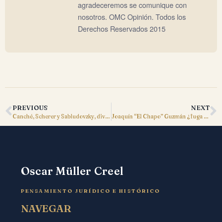
agradeceremos se comunique con
nosotros. OMC Opinión. Todos los
Derechos Reservados 2015
PREVIOUS
NEXT
Canché, Scherer y Sabludovzky, diversas visiones del Derecho a la Información
Joaquín “El Chapo” Guzmán ¿fuga o confabulación oficial?
Oscar Müller Creel
PENSAMIENTO JURÍDICO E HISTÓRICO
NAVEGAR